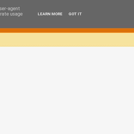
user-agent
erate usage
LEARN MORE
GOT IT