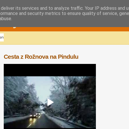
deliver its services and to analyze traffic. Your IP address and 
formance and security metrics to ensure quality of service, gen
eskydech
abuse.
Cesta z Rožnova na Pindulu