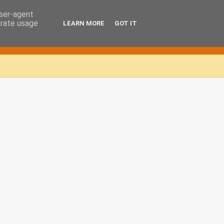
user-agent
erate usage
LEARN MORE
GOT IT